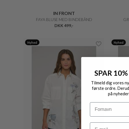
IN FRONT
FAYA BLUSE MED BINDEBÅND
GR
DKK 499,-
Nyhed
Nyhed
SPAR 10%
Tilmeld dig vores n
første ordre. Derud
på nyheder
Navn
Email