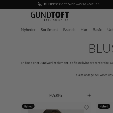
KUNDESERVICE WEB +45 76 40 81 36
Nyheder
Sortiment
Brands
Hør
Basic
Ud
BLU
En bluse er et uundværligt element i de fleste kvinders garderobe. Uans
Gå på opdagelse i vores udval
MÆRKE
Nyhed
Nyhed