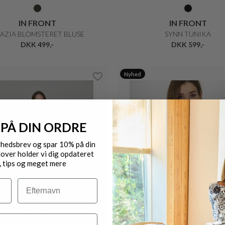
IN FRONT
IN FRONT
AZIA BLOMSTERET BLUSE
SYNN TUNIKA
DKK 499,-
DKK 599,-
Nyhed
 PÅ DIN ORDRE
yhedsbrev og spar 10% på din
over holder vi dig opdateret
, tips og meget mere
Efternavn