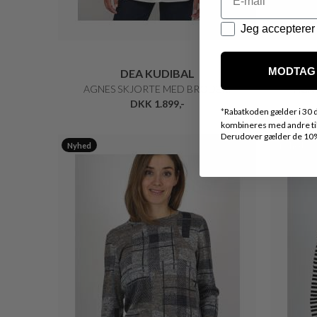
Datapolitik
Jeg accepterer 
MODTAG 
DEA KUDIBAL
AGNES SKJORTE MED BRODERI
AGNE
DKK 1.899,-
*
Rabatkoden gælder i 30 d
kombineres med andre tilb
Derudover gælder de 10% 
Nyhed
Nyhed