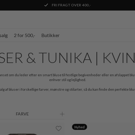
FRI FRAGT OVER 400,-
salg
2 for 500,-
Butikker
SER & TUNIKA | KVI
et om du leder efter en smart bluse til festlige begivenheder eller en afslappet bluse t
enhver stil og lejlighed.
g af bluser i forskellige farver, mønstre og stilarter, så du kan finde den perfekte blu
FARVE
Nyhed