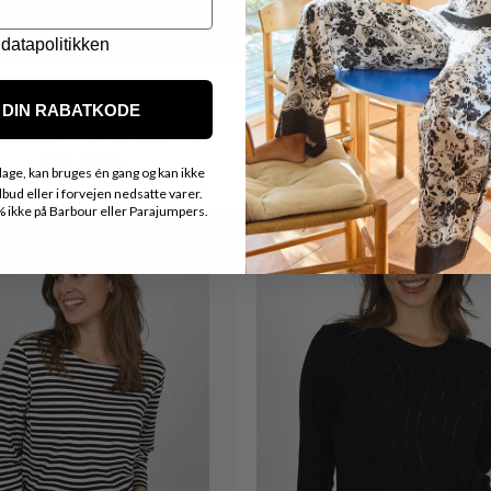
datapolitikken
DIN RABATKODE
DEA KUDIBAL
TEXTIL KARNTNER
S ELEGANT LANG SKJORTE
SPORTY BLUSE MED PRI
DKK 1.699,-
DKK 599,-
age, kan bruges én gang og kan ikke
ud eller i forvejen nedsatte varer.
ikke på Barbour eller Parajumpers.
Nyhed