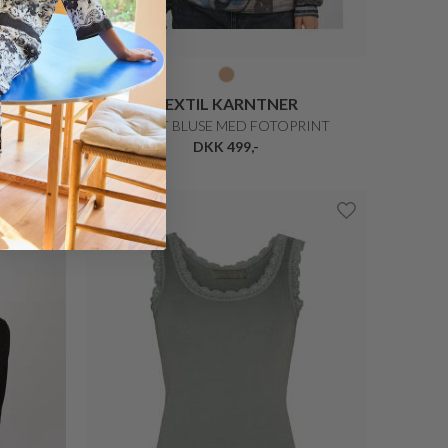
TEXTIL KARNTNER
NT
SMART BLUSE MED FOTOPRINT
DKK 499,-
Nyhed