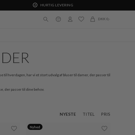
HURTIG LEVERING
DKK 0,-
NDER
il hverdagen, har vi et stort udvalg af bluser til damer, der passer til
se, der passer til dine behov.
NYESTE
TITEL
PRIS
Nyhed