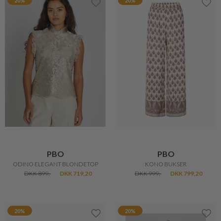
20%
20%
PBO
PBO
ODINO ELEGANT BLONDETOP
KONO BUKSER
DKK 899,-
DKK 719,20
DKK 999,-
DKK 799,20
20%
20%