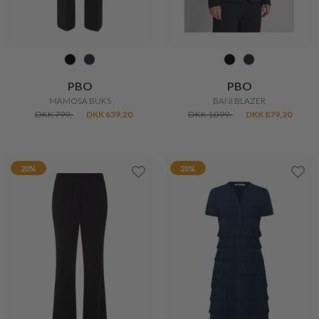
PBO
PBO
MAMOSA BUKS
BANI BLAZER
DKK 799,-
DKK 639,20
DKK 1.099,-
DKK 879,20
20%
20%