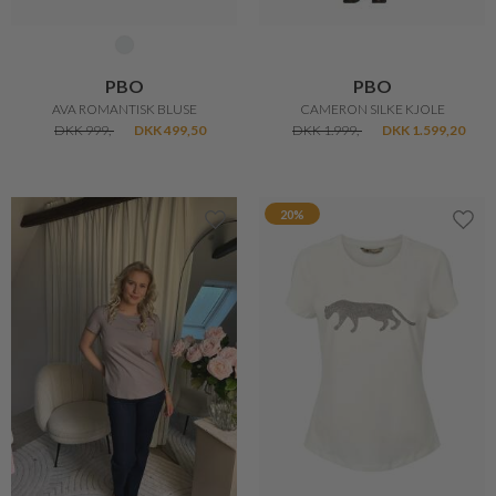
PBO
PBO
AVA ROMANTISK BLUSE
CAMERON SILKE KJOLE
DKK 999,-
DKK 499,50
DKK 1.999,-
DKK 1.599,20
20%