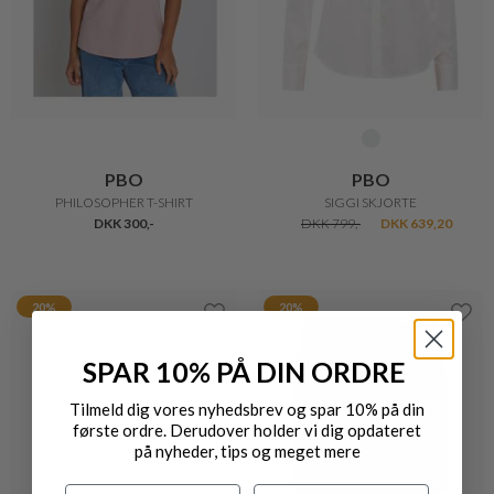
PBO
PBO
PHILOSOPHER T-SHIRT
SIGGI SKJORTE
DKK 300,-
DKK 799,-
DKK 639,20
20%
20%
SPAR 10% PÅ DIN ORDRE
Tilmeld dig vores nyhedsbrev og spar 10% på din
første ordre. Derudover holder vi dig opdateret
på nyheder, tips og meget mere
Navn
Efternavn