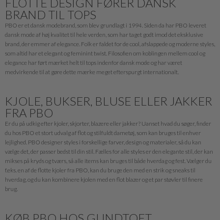
FLOTTE DESIGN FØRER DANSK
BRAND TIL TOPS
PBO er et dansk modebrand, som blev grundlagt i 1994. Siden da har PBO leveret
dansk mode af høj kvalitet til hele verden, som har taget godt imod det eksklusive
brand, der emmer af elegance. Folk er faldet for de cool, afslappede og moderne styles,
som altid har et elegant og feminint twist. Filosofien om koblingen mellem cool og
elegance har ført mærket helt til tops indenfor dansk mode og har været
medvirkende til at gøre dette mærke meget efterspurgt internationalt.
KJOLE, BUKSER, BLUSE ELLER JAKKER
FRA PBO
Er du på udkig efter kjoler, skjorter, blazere eller jakker? Uanset hvad du søger, finder
du hos PBO et stort udvalg af flot og stilfuldt dametøj, som kan bruges til enhver
lejlighed. PBO designer styles i forskellige farver, design og materialer, så du kan
vælge det, der passer bedst til din stil. Fælles for alle styles er den elegante stil, der kan
mikses på kryds og tværs, så alle items kan bruges til både hverdag og fest. Vælger du
f.eks. en af de flotte kjoler fra PBO, kan du bruge den med en strik og sneaks til
hverdag, og du kan kombinere kjolen med en flot blazer og et par støvler til finere
brug.
KØB PBO HOS GUNDTOFT