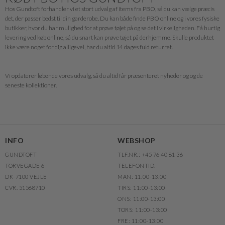
Hos Gundtoft forhandler vi et stort udvalg af items fra PBO, så du kan vælge præcis
det, der passer bedst til din garderobe. Du kan både finde PBO online og i vores fysiske
butikker, hvor du har mulighed for at prøve tøjet på og se det i virkeligheden. Få hurtig
levering ved køb online, så du snart kan prøve tøjet på derhjemme. Skulle produktet
ikke være noget for dig alligevel, har du altid 14 dages fuld returret.
Vi opdaterer løbende vores udvalg, så du altid får præsenteret nyheder og og de
seneste kollektioner.
INFO
WEBSHOP
GUNDTOFT
TLF.NR.: +45 76 40 81 36
TORVEGADE 6
TELEFONTID:
DK-7100 VEJLE
MAN: 11:00-13:00
CVR. 51568710
TIRS: 11:00-13:00
ONS: 11:00-13:00
TORS: 11:00-13:00
FRE: 11:00-13:00