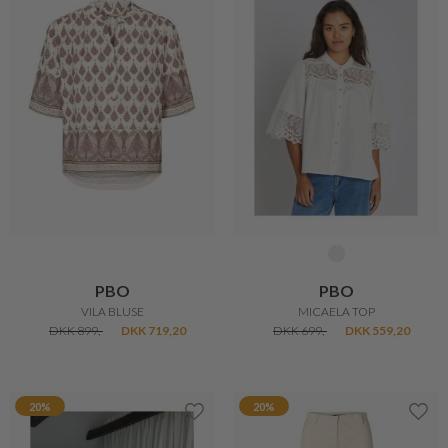
PBO
PBO
VILA BLUSE
MICAELA TOP
DKK 899,-
DKK 719,20
DKK 699,-
DKK 559,20
20%
20%