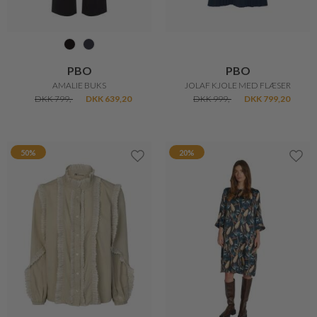
PBO
PBO
AMALIE BUKS
JOLAF KJOLE MED FLÆSER
DKK 799,-
DKK 639,20
DKK 999,-
DKK 799,20
50%
20%