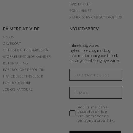
LØR: LUKKET
SØN: LUKKET
KUNDESERVICE@GUNDTOFT.DK
FÅ MERE AT VIDE
NYHEDSBREV
OM OS
GAVEKORT
Tilmeld dig vores
nyhedsbrev, og modtag
OFTE STILLEDE SPØRGSMÅL
information om gode tilbud,
STØRRELSESGUIDE KVINDER
arrangementer og nye varer.
RETURNERING
FORTROLIGHEDSPOLITIK
HANDELSBETINGELSER
FORTRYD ORDRE
JOB OG KARRIERE
Ved tilmelding
accepterer jeg
virksomhedens
persondatapolitik.