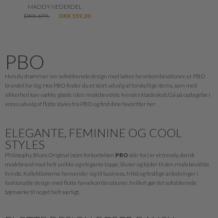
MADDY NEDERDEL
DKK 699,-
DKK 559,20
PBO
Hvis du drømmer om sofistikerede design med lækre farvekombinationer, er PBO
brandet for dig. Hos PBO finder du et stort udvalg af forskellige items, som med
sikkerhed kan vække glæde i den modebevidste kvindes klædeskab.Gå på opdagelse i
vores udvalg af flotte styles fra PBO og find dine favoritter her.
ELEGANTE, FEMININE OG COOL
STYLES
Philosophy Blues Original (som forkortelsen
PBO
står for) er et trendy, dansk
modebrand med helt unikke og elegante toppe, bluser og kjoler til den modebevidste
kvinde. Kollektionerne henvender sig til business, fritid og festlige anledninger i
fashionable design med flotte farvekombinationer, hvilket gør det sofistikerede
tøjmærke til noget helt særligt.