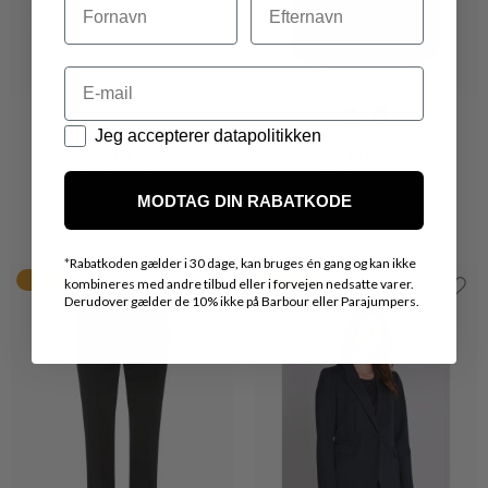
Email
Datapolitik
Jeg accepterer datapolitikken
PBO
PBO
MEGHAN SKJORTE
MADDY NEDERDEL
DKK 499,-
DKK 399,20
DKK 699,-
DKK 559,20
MODTAG DIN RABATKODE
*
Rabatkoden gælder i 30 dage, kan bruges én gang og kan ikke
20%
20%
kombineres med andre tilbud eller i forvejen nedsatte varer.
Derudover gælder de 10% ikke på Barbour eller Parajumpers.