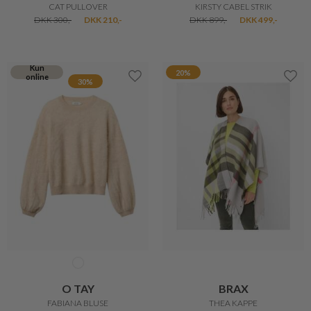
QUIRITE STRIK
ALBA CARDIGAN
DKK 1.900,-
DKK 1.520,-
DKK 699,-
30%
44%
FREEQUENT
SEA RANCH
CAT PULLOVER
KIRSTY CABEL STRIK