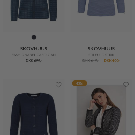
MICHA
SKOVHUUS
CARDIGAN MED KNAPDETALJER
STRIK BOLERO
DKK 499,-
DKK 399,20
DKK 499,-
38%