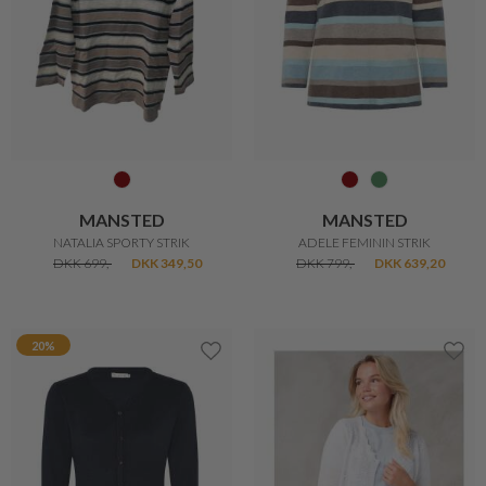
FREEQUENT
MANSTED
FEMININ STRIK VEST
LAURA CARDIGAN
DKK 300,-
DKK 240,-
DKK 799,-
DKK 499,-
50%
20%