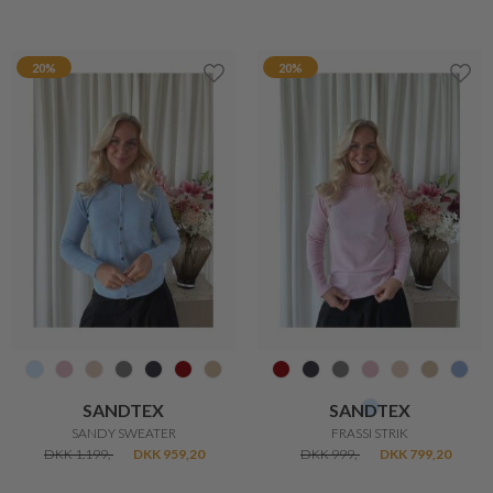
20%
20%
MANSTED
SANDTEX
MIDORI CARDIGAN
SIMONE STRIK
DKK 899,-
DKK 719,20
DKK 999,-
DKK 799,20