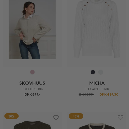
SKOVHUUS
SKOVHUUS
STILFULD STRIK
ELEGANT STRIKTRØJE MED DISKRET TERNET MØNSTER
DKK 649,-
DKK 400,-
DKK 499,-
DKK 400,-
30%