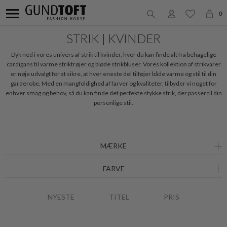
0
STRIK | KVINDER
Dyk ned i vores univers af strik til kvinder, hvor du kan finde alt fra behagelige
cardigans til varme striktrøjer og bløde strikbluser. Vores kollektion af strikvarer
er nøje udvalgt for at sikre, at hver eneste del tilføjer både varme og stil til din
garderobe.
Med en mangfoldighed af farver og kvaliteter, tilbyder vi noget for
enhver smag og behov, så du kan finde det perfekte stykke strik, der passer til din
personlige stil.
MÆRKE
FARVE
NYESTE
TITEL
PRIS