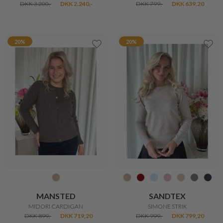
DKK 300,-
DKK 210,-
DKK 899,-
DKK 499,-
Kun
20%
online
30%
O TAY
BRAX
FABIANA BLUSE
THEA KAPPE
DKK 3.200,-
DKK 2.240,-
DKK 799,-
DKK 639,20