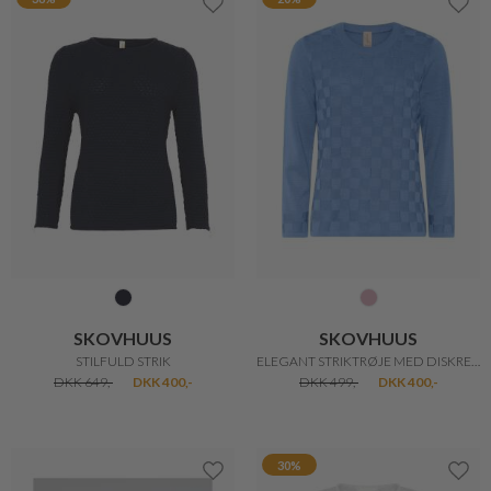
MICHA
BARBOUR
KLASSISK FIN STRIK
PENDLE CARDIGAN
DKK 300,-
DKK 1.099,-
38%
20%