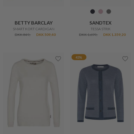
COMMA
BETTY BARCLAY
TURTLENECK STRIK KJOLE
FEMININ STRIK
DKK 1.199,-
DKK 959,20
DKK 849,-
DKK 509,40
40%
20%