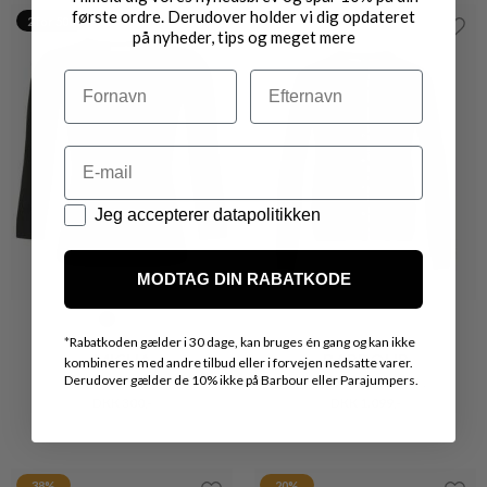
første ordre. Derudover holder vi dig opdateret
30%
20%
på nyheder, tips og meget mere
Navn
Efternavn
Email
Datapolitik
Jeg accepterer datapolitikken
MODTAG DIN RABATKODE
*
Rabatkoden gælder i 30 dage, kan bruges én gang og kan ikke
MICHA
MICHA
kombineres med andre tilbud eller i forvejen nedsatte varer.
Derudover gælder de 10% ikke på Barbour eller Parajumpers.
SMART TURTLENECK STRIK
KLASSISK CARDIGAN
DKK 300,-
DKK 210,-
DKK 499,-
DKK 399,20
2 for 500