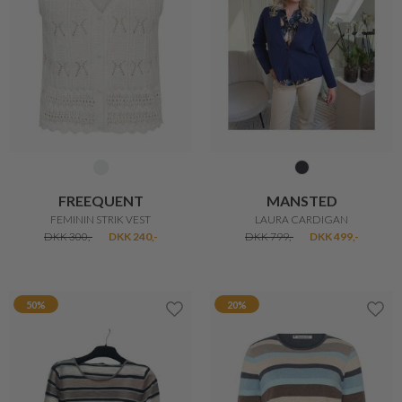
MICHA
MICHA
SPRING VISCOSE KNIT
BASIC STRIK
DKK 400,-
DKK 280,-
DKK 400,-
DKK 320,-
20%
2 for 500
38%