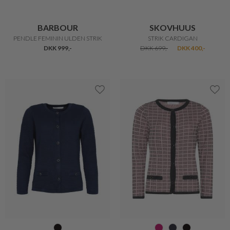
BETTY BARCLAY
SANDTEX
SMART KORT CARDIGAN
TESSA STRIK
DKK 849,-
DKK 509,40
DKK 1.699,-
DKK 1.359,20
43%