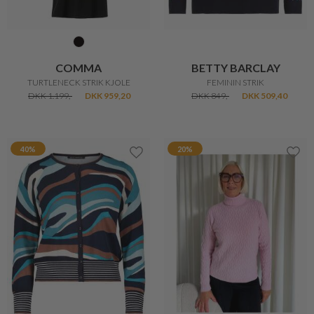
MICHA
VERA MONT
KLASSISK STRIK
STRIK BOLERO
DKK 400,-
DKK 200,-
DKK 849,-
DKK 679,20
20%
40%