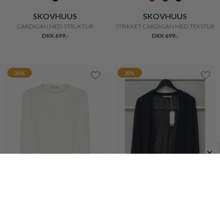
BARBOUR
SKOVHUUS
PENDLE FEMININ ULDEN STRIK
STRIK CARDIGAN
DKK 999,-
DKK 699,-
DKK 400,-