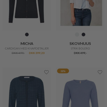
MANSTED
MANSTED
NATALIA SPORTY STRIK
ADELE FEMININ STRIK
DKK 699,-
DKK 349,50
DKK 799,-
DKK 639,20
20%