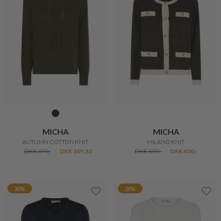
SKOVHUUS
MICHA
SOPHIE STRIK
ELEGANT STRIK
DKK 699,-
DKK 599,-
DKK 419,30
30%
43%