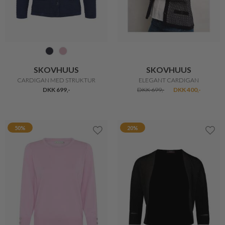
SKOVHUUS
SKOVHUUS
FASHIONABEL CARDIGAN
STILFULD STRIK
DKK 699,-
DKK 649,-
DKK 400,-
43%