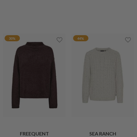
DKK 300,-
DKK 240,-
DKK 1.299,-
20%
BARBOUR
MICHA
PENDLE CREW LET ULDEN STRIK
ELEGANT CARDIGAN
DKK 999,-
DKK 400,-
DKK 320,-
35%
MANSTED
SKOVHUUS
LAURA CARDIGAN
EBBA CARDIGAN
DKK 899,-
DKK 584,35
DKK 999,-
20%
MAX MARA
SKOVHUUS