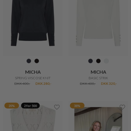
MICHA
MICHA
AUTUMN COTTON KNIT
MILANO KNIT
DKK 499,-
DKK 349,30
DKK 699,-
DKK 400,-
30%
20%