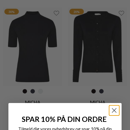
20%
20%
SANDTEX
SANDTEX
SANDY SWEATER
FRASSI STRIK
DKK 1.199,-
DKK 959,20
DKK 999,-
DKK 799,20
SPAR 10% PÅ DIN ORDRE
Tilmeld dig vores nyhedsbrev og spar 10% på din