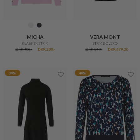
SKOVHUUS
SKOVHUUS
CARDIGAN MED STRUKTUR
ELEGANT CARDIGAN
DKK 699,-
DKK 699,-
DKK 400,-
50%
20%