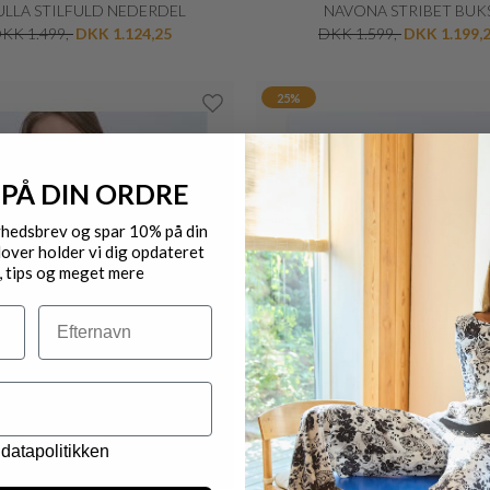
ULLA STILFULD NEDERDEL
NAVONA STRIBET BUK
KK 1.499,-
DKK 1.124,25
DKK 1.599,-
DKK 1.199,
25%
 PÅ DIN ORDRE
yhedsbrev og spar 10% på din
over holder vi dig opdateret
, tips og meget mere
Efternavn
datapolitikken