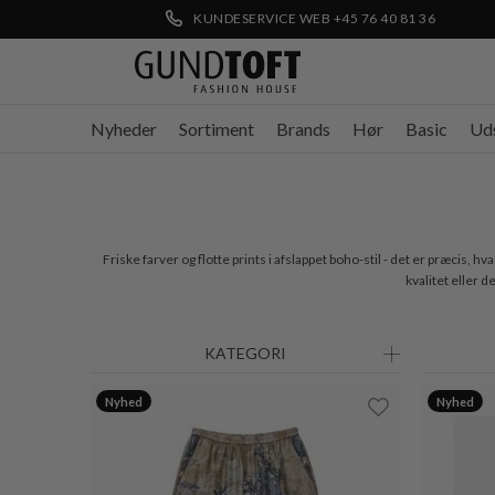
KUNDESERVICE WEB +45 76 40 81 36
Nyheder
Sortiment
Brands
Hør
Basic
Ud
Friske farver og flotte prints i afslappet boho-stil - det er præcis,
kvalitet eller 
KATEGORI
Nyhed
Nyhed