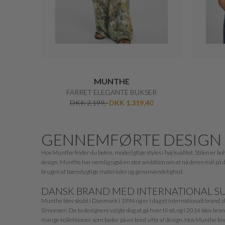
MUNTHE
FARRET ELEGANTE BUKSER
DKK 2.199,-
DKK 1.319,40
GENNEMFØRTE DESIGN
Hos Munthe finder du lækre, moderigtige styles i høj kvalitet. Stilen er 
design. Munthe har nemlig også en stor ambition om at nå deres mål på d
brugen af bæredygtige materialer og genanvendelighed.
DANSK BRAND MED INTERNATIONAL S
Munthe blev skabt i Danmark i 1994 og er i dag et internationalt brand
Simonsen. De to designere valgte dog at gå hver til sit, og i 2014 blev br
mange kollektioner, som byder på en bred vifte af design. Hos Munthe finde