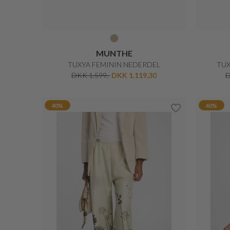
MUNTHE
TUXYA FEMININ NEDERDEL
TUX
DKK 1.599,-
DKK 1.119,30
D
40%
40%