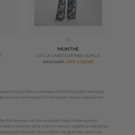
MUNTHE
T
LOCCA CARDIGAN MED ALPACA
DKK 1.699,-
DKK 1.019,40
pulære brand er ikke kun ambitiøse i forhold til at skabe moderigtige
miljø, natur og medmennesker. Derfor arbejder Munthe i høj grad med
unthe Plus Simonsen, som blev grundlagt af Naja Munthe og Karen
kabe et brand, der aldrig mister sin relevans - og dette ses tydeligt i de
lappede og skandinaviske stil, som tiltaler mange kvinder verden over.