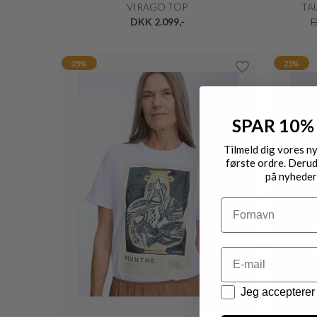
VIRAGO TOP
TA
DKK 2.099,-
D
25%
25%
SPAR 10%
Tilmeld dig vores n
første ordre. Derud
på nyheder
Navn
Email
Datapolitik
Jeg accepterer 