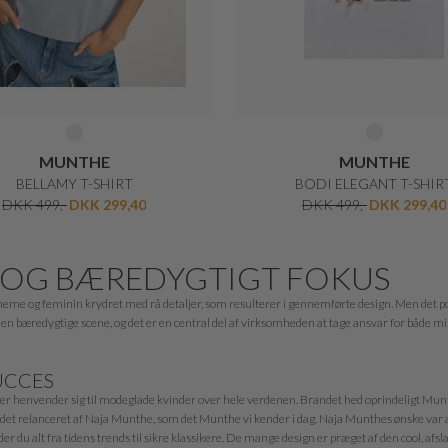
MUNTHE
MUNTHE
BELLAMY T-SHIRT
BODI ELEGANT T-SHIR
DKK 499,-
DKK 299,40
DKK 499,-
DKK 299,40
 OG BÆREDYGTIGT FOKUS
boheme og feminin krydret med rå detaljer, som resulterer i gennemførte design. Men det po
en bæredygtige scene, og det er en central del af virksomheden at tage ansvar for både 
UCCES
, der henvender sig til modeglade kvinder over hele verdenen. Brandet hed oprindeligt M
andet relanceret af Naja Munthe, som det Munthe vi kender i dag. Naja Munthes ønske var at s
r du alt fra tidens trends til sikre klassikere. De mange design er præget af den cool, afs