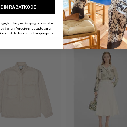
DIN RABATKODE
MUNTHE
MUNTHE
NURI SMART T-SHIRT
NULLE ELEGANT BLUS
age, kan bruges én gang og kan ikke
DKK 599,-
DKK 449,25
DKK 1.299,-
DKK 974,2
ud eller i forvejen nedsatte varer.
ikke på Barbour eller Parajumpers.
30%