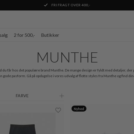
FRI FRAGT OVER 400,-
salg
2 for 500,-
Butikker
MUNTHE
 hvad du får hos det populære brand Munthe. De mange design er fyldt med detaljer, der 
den gode pasform. Gå på opdagelse i vores udvalg af flotte styles fra Munthe og find dine
FARVE
Nyhed