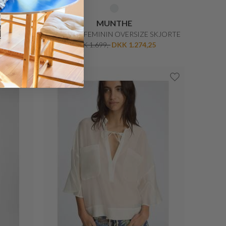
MUNTHE
E
NILBERTO FEMININ OVERSIZE SKJORTE
5
DKK 1.699,-
DKK 1.274,25
40%