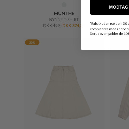
MODTAG 
MUNTHE
NYNNE T-SHIRT
*
Rabatkoden gælder i 30 d
DKK 499,-
DKK 374,25
kombineres med andre tilb
Derudover gælder de 10% 
30%
30%