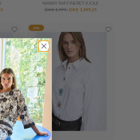
S
NANNY RAFFINERET KJOLE
25
DKK 1.999,-
DKK 1.499,25
25%