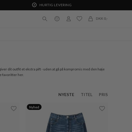
HURTIG LEVERING
DKK 0,-
giver dit outfit et ekstra pift - uden at gå på kompromis med den høje
 favoritter her.
NYESTE
TITEL
PRIS
Nyhed