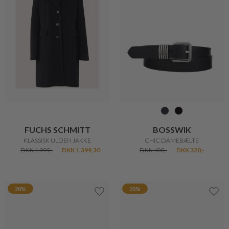
DKK 300,-
DKK 240,-
DKK 700,-
DKK 560,-
20%
50%
KENZO
PURE BY NAT
TIGER COVER IPHONE 11 PRO BLACK
ØRERING M.STEN
DKK 360,-
DKK 288,-
DKK 450,-
DKK 225,-