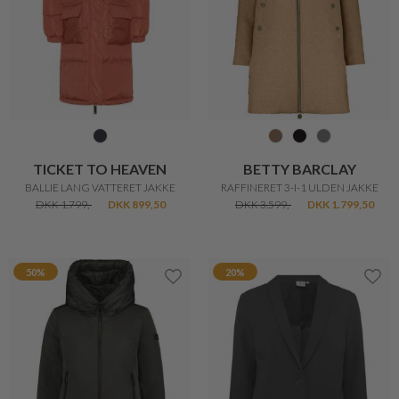
20%
50%
NAILBERRY
LARGE BRAIDED RING SØLV
NEGLELAK NAILBERRY
DKK 600,-
DKK 300,-
DKK 165,-
DKK 132,-