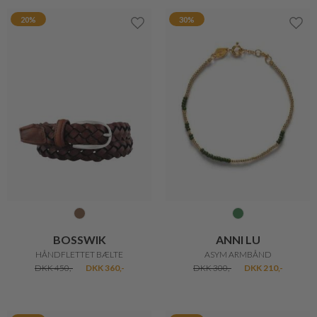
TICKET TO HEAVEN
TICKET TO HEAVEN
BEA TRENDY JAKKE
BALLIE LANG VATTERET JAKKE
DKK 1.399,-
DKK 699,50
DKK 1.799,-
DKK 899,50
50%
50%