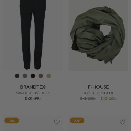
FUCHS SCHMITT
MARC JACOBS
TRENDY OUTDOOR VEST
THE WOVEN WEBBING STRAP
DKK 1.999,-
DKK 1.399,30
DKK 870,-
DKK 609,-
Kun
50%
online
MAX MARA
PURE BY NAT