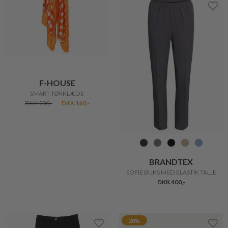
ANNI LU
MARC JACOBS
EYE OF THE TIGER BRACELET
THE GLAM SHOT MINI WALLET SORT
DKK 450,-
DKK 315,-
DKK 1.300,-
DKK 910,-
30%
30%