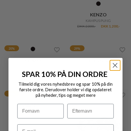
DECOY
DECOY
RAMERR STRØMPEBUKSER
REPTILE MØNSTRET STRØMPEBUKS
DKK 100,-
DKK 80,-
DKK 130,-
DKK 104,-
50%
SPAR 10% PÅ DIN ORDRE
Tilmeld dig vores nyhedsbrev og spar 10% på din
første ordre. Derudover holder vi dig opdateret
på nyheder, tips og meget mere
Navn
Efternavn
Email