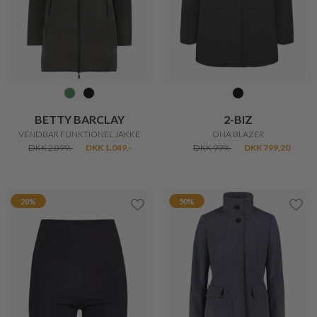
20%
F-HOUSE
LAURIE
SMART TØRKLÆDE
ROSE BUKS NOS
DKK 200,-
DKK 160,-
DKK 749,-