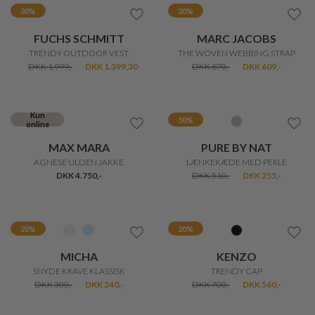
GIL BRET
LAURIE
FUNKTIONEL VINDJAKKE
PIPER REGULAR CROP
DKK 1.999,-
DKK 999,50
DKK 899,-
DKK 719,20
Kun
30%
online
20%