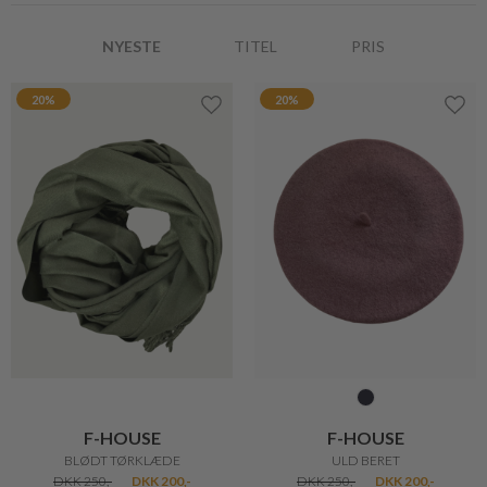
20%
30%
NAILBERRY
FUCHS SCHMITT
LITTLE TREASURE CUTICLE OIL
KLASSISK ULDEN JAKKE
DKK 185,-
DKK 148,-
DKK 1.999,-
DKK 1.399,30
20%
20%