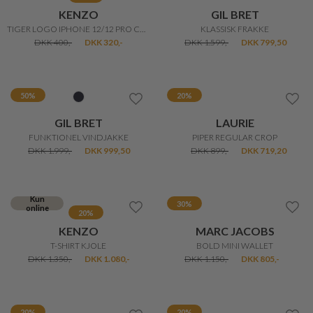
2-BIZ
KENZO
RANY BUKS
TIGER COVER IPHONE 12/12 PRO
DKK 799,-
DKK 360,-
DKK 288,-
Kun
50%
online
20%