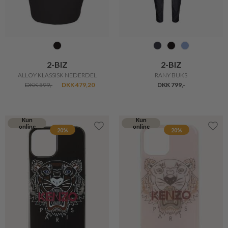
F-HOUSE
F-HOUSE
BLØDT TØRKLÆDE
ULD BERET
DKK 250,-
DKK 200,-
DKK 250,-
DKK 200,-
20%
30%