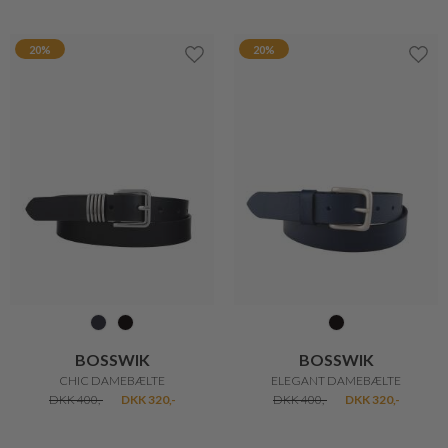
BOSSWIK
ANNI LU
HÅNDFLETTET BÆLTE
ASYM ARMBÅND
DKK 450,-
DKK 360,-
DKK 300,-
DKK 210,-
50%
50%