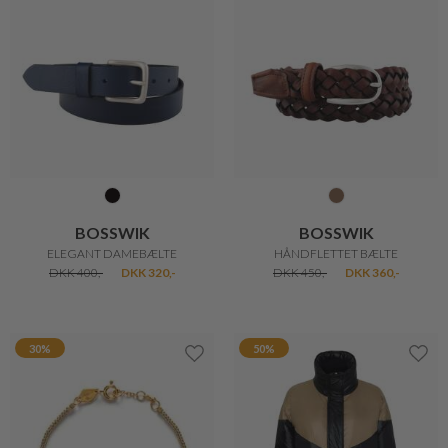
20%
40%
KENZO
KENZO
IPHONE COVER XS MAX
KAMPUS PUNG
DKK 400,-
DKK 320,-
DKK 2.000,-
DKK 1.200,-