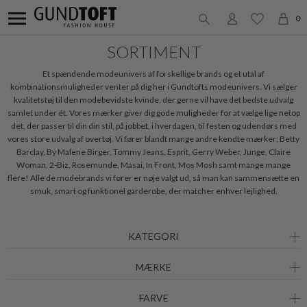
20%
20%
0
F-HOUSE
F-HOUSE
BLØDT TØRKLÆDE
ULD BERET
DKK 250,-
DKK 200,-
DKK 250,-
DKK 200,-