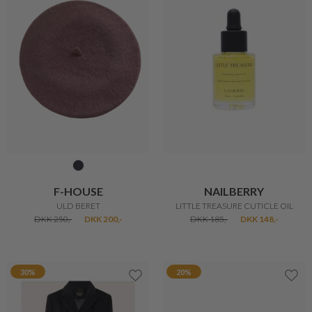
AGNESE ULDEN JAKKE
LÆNKEKÆDE MED PERLE
DKK 4.750,-
DKK 510,-
DKK 255,-
20%
20%
MICHA
KENZO
SNYDE KRAVE KLASSISK
TRENDY CAP