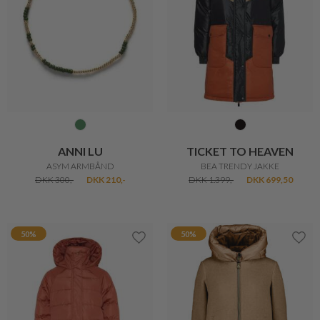
20%
29%
KENZO
ENAMEL
KENZO LOGO COVER X/XS
NECKLACE LOLA
DKK 400,-
DKK 320,-
DKK 450,-
DKK 320,-