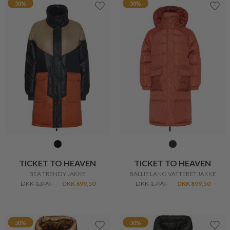
BETTY BARCLAY
BETTY BARCLAY
RAFFINERET 3-I-1 ULDEN JAKKE
VENDBAR FUNKTIONEL JAKKE
DKK 3.599,-
DKK 1.799,50
DKK 2.099,-
DKK 1.049,-
20%
20%