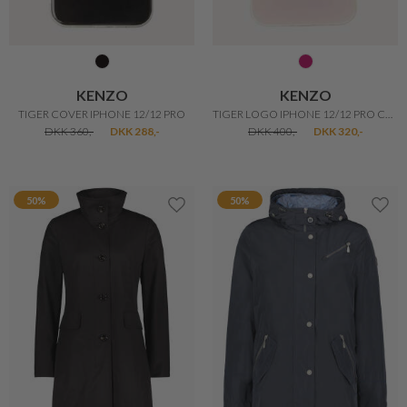
NAILBERRY
FUCHS SCHMITT
LITTLE TREASURE CUTICLE OIL
KLASSISK ULDEN JAKKE
DKK 185,-
DKK 148,-
DKK 1.999,-
DKK 1.399,30
20%
20%