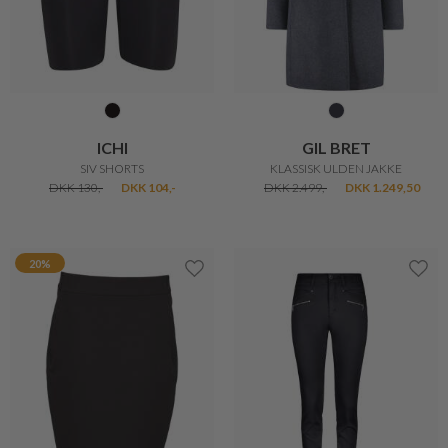
BRANDTEX
BRANDTEX
SOFIE BUKS MED ELASTIK TALJE
SARA KLASSISK BUKS
DKK 400,-
DKK 499,-
20%
20%