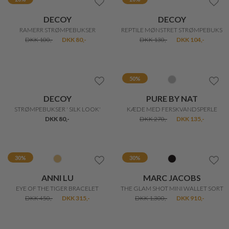
KENZO
GIL BRET
TIGER LOGO IPHONE 12/12 PRO COVER
KLASSISK FRAKKE
DKK 400,-
DKK 320,-
DKK 1.599,-
DKK 799,50
50%
20%