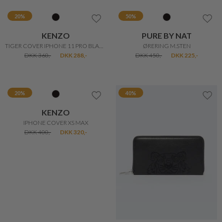
KENZO
MARC JACOBS
T-SHIRT KJOLE
BOLD MINI WALLET
DKK 1.350,-
DKK 1.080,-
DKK 1.150,-
DKK 805,-
20%
20%