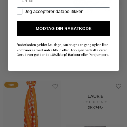
Datapolitik
Jeg accepterer datapolitikken
DECOY
PURE BY NAT
STRØMPEBUKSER ' SILK LOOK'
KÆDE MED FERSKVANDSPERLE
MODTAG DIN RABATKODE
DKK 80,-
DKK 270,-
DKK 135,-
*
Rabatkoden gælder i 30 dage, kan bruges én gang og kan ikke
30%
kombineres med andre tilbud eller i forvejen nedsatte varer.
30%
Derudover gælder de 10% ikke på Barbour eller Parajumpers.