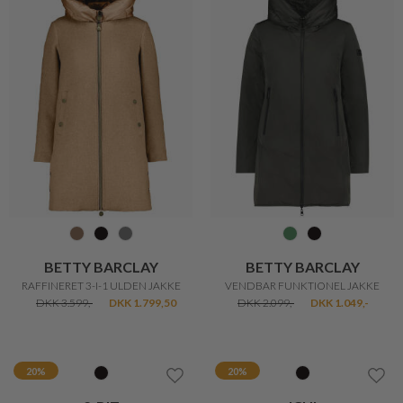
2-BIZ
ICHI
ONA BLAZER
SIV SHORTS
DKK 999,-
DKK 799,20
DKK 130,-
DKK 104,-
50%
20%