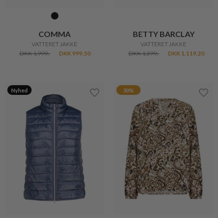
CERO
BRAX
VERA KLASSISK LÆRREDSBUKS
VERI KLASSISK HØRBLUSE
DKK 599,-
DKK 479,20
DKK 799,-
DKK 639,20
20%