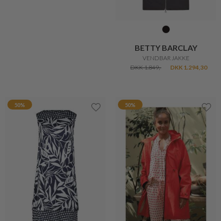
DKK 899,-
DKK 719,20
DKK 799,-
DKK 479,40
30%
BY MALENE BIRGER
MARTA DU CHATEAU
VILLIES DENIM JAKKE
VINA STRIK
DKK 2.200,-
DKK 1.540,-
DKK 300,-