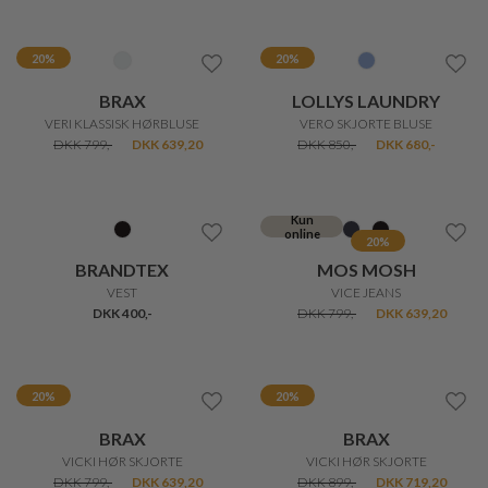
Nyhed
20%
MAX MARA
SKALL
VISIVO BUKSER
VITA FINSTRIBET SKJORTE
DKK 1.700,-
DKK 1.200,-
DKK 960,-