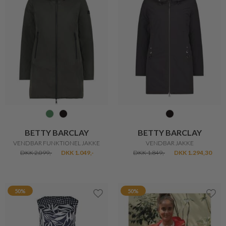
BETTY BARCLAY
BETTY BARCLAY
VENDBAR JAKKE
VENDBAR KJOLE
DKK 1.849,-
DKK 1.294,30
DKK 949,-
DKK 474,50
50%
20%