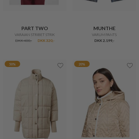
CERO
CERO
VERA BUKSER
VERA CAPRI
DKK 599,-
DKK 599,-
DKK 479,20
20%
20%