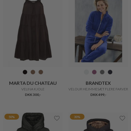
BRANDTEX
BETTY BARCLAY
VELOUR HEJMMESÆT FLERE FARVER
VENDBAR FUNKTIONEL JAKKE
DKK 499,-
DKK 2.099,-
DKK 1.049,-
30%
50%