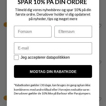
IN FRONT
PULZ JEANS
VIVIAN TOP
VIVIAN TRACK BUKSER
DKK 300,-
DKK 240,-
DKK 499,-
DKK 399,20
20%
Nyhed