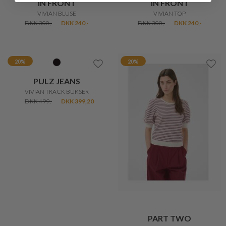
PART TWO
MUNTHE
VARAIAN STRIBET STRIK
VARUM PANTS
DKK 400,-
DKK 320,-
DKK 2.199,-
50%
20%