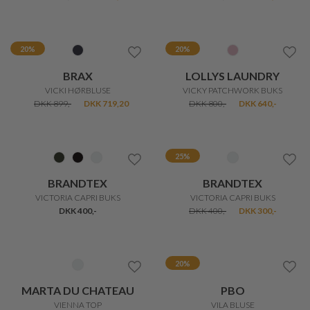
20%
BRAX
FREEQUENT
VIV FEMININ BLUSE
VIVA T-SHIRT
DKK 899,-
DKK 719,20
DKK 200,-