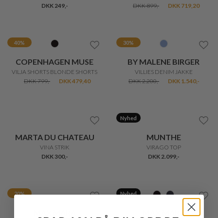
20%
20%
FREEQUENT
IN FRONT
VIVA TOP
VIVIAN BLUSE
DKK 200,-
DKK 160,-
DKK 300,-
DKK 240,-
20%
20%