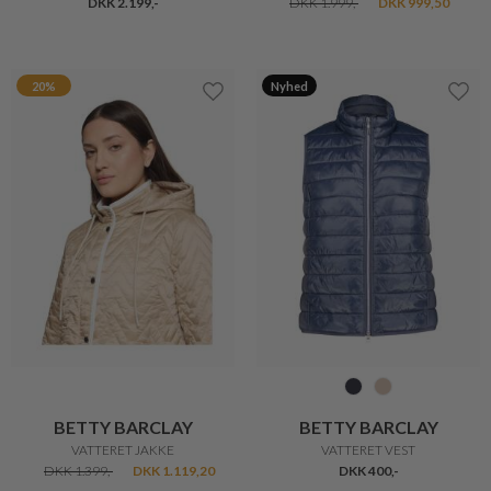
BETTY BARCLAY
SOYA
VATTERET VEST
VAVA 1 BLUSE
DKK 400,-
DKK 330,-
DKK 231,-
20%
25%