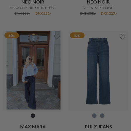
BRAX
BRAX
VICKI HØR SKJORTE
VICKI HØRBLUSE
DKK 899,-
DKK 719,20
DKK 899,-
DKK 719,20
20%