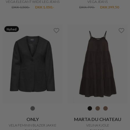
LOLLYS LAUNDRY
BRANDTEX
VICKY PATCHWORK BUKS
VICTORIA CAPRI BUKS
DKK 800,-
DKK 640,-
DKK 400,-
25%
BRANDTEX
MARTA DU CHATEAU