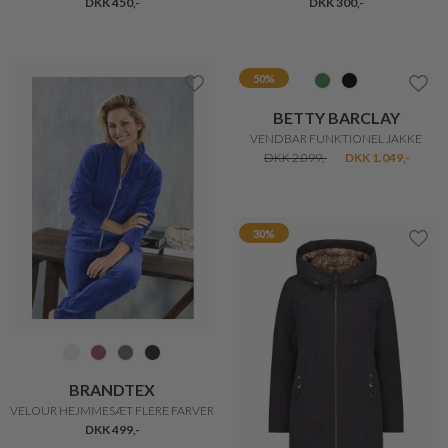
VICTORIA CAPRI BUKS
VIENNA TOP
DKK 400,-
DKK 300,-
DKK 249,-
20%
40%
PBO
COPENHAGEN MUSE
VILA BLUSE
VILJA SHORTS BLONDE SHORTS