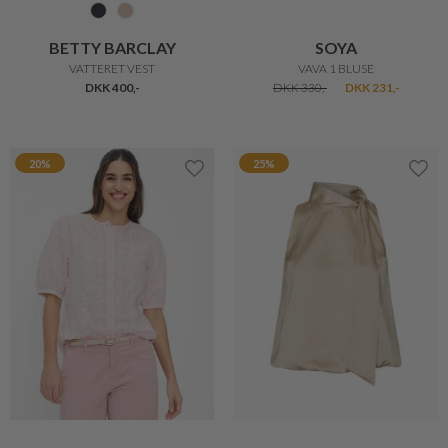
LOLLYS LAUNDRY
BRANDTEX
VERO SKJORTE BLUSE
VEST
DKK 850,-
DKK 680,-
DKK 400,-
Kun
20%
online
20%
SPAR 10% PÅ DIN ORDRE
Tilmeld dig vores nyhedsbrev og spar 10% på din
første ordre. Derudover holder vi dig opdateret
på nyheder, tips og meget mere
Navn
Efternavn
Email