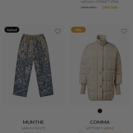
COMMA
BETTY BARCLAY
VATTERET JAKKE
VATTERET JAKKE
DKK 1.999,-
DKK 999,50
DKK 1.399,-
DKK 1.119,20
Nyhed
30%