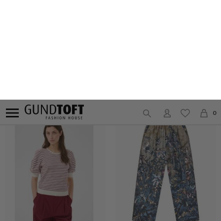
KOPENHAKEN
PBO
VENEA JAKKE
VENICE BLAZER
DKK 1.199,-
DKK 600,-
DKK 1.499,-
DKK 1.199,20
20%