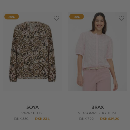
BRAX
NEO NOIR
VEA SOMMERLIG BLUSE
VEDA DRAPY SATIN TOP
DKK 799,-
DKK 639,20
DKK 299,-
DKK 224,25
25%
25%