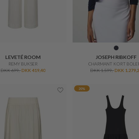
DKK 899,-
DKK 719,20
25%