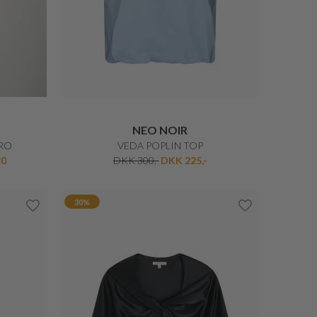
DKK 699,-
DKK 419,40
25%