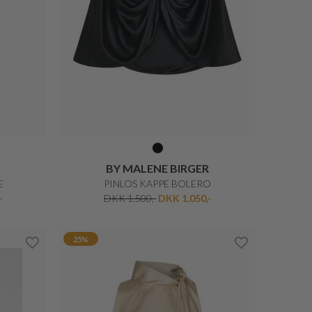
NEO NOIR
COAT
YARA NEDERDEL
DKK 499,-
DKK 374,25
20%