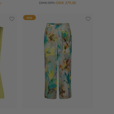
BETTY BARCLAY
FEMININ BLUSE
DKK 300,-
DKK 240,-
20%