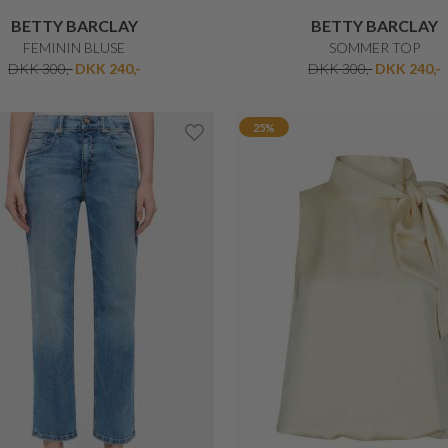
BETTY BARCLAY
BETTY BARCLAY
KOMFORTABLE BUKS
FEMININ HÆKLET BOLE
DKK 849,-
DKK 499,-
DKK 599,-
DKK 479,20
40%