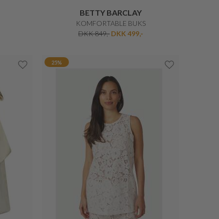
CAMBIO
RO
GAIA RELAXED JEANS
DKK 1.450,-
DKK 1.160,-
40%