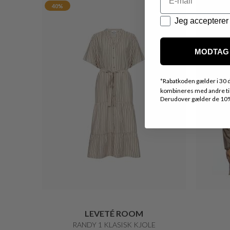
Datapolitik
Jeg accepterer 
MODTAG 
*
Rabatkoden gælder i 30 d
kombineres med andre tilb
Derudover gælder de 10% 
LOVE AND DIVINE
SMART MIDI FLORAKJOLE
RAFF
DKK 799,-
DKK 400,-
20%
30%