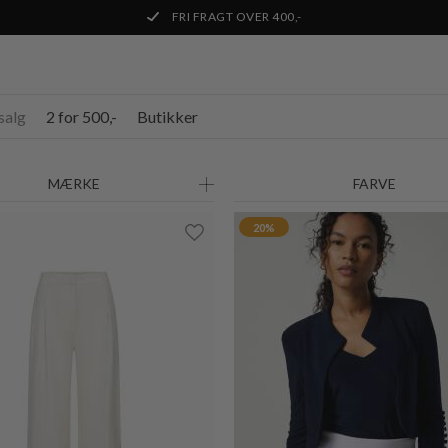
20%
salg
2 for 500,-
Butikker
2-BIZ
IMA FEMININ NEDERDEL
DKK 599,-
DKK 479,20
2-BIZ
BINE SMART DENIM JAK