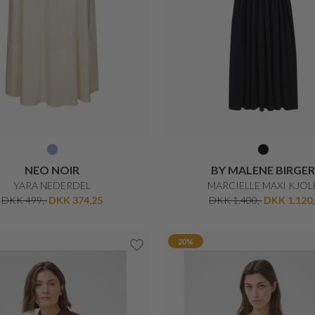
NEO NOIR
NEO NOIR
VEDA POPLIN TOP
KYLIE STRUCTURE WAIST
DKK 300,-
DKK 225,-
DKK 400,-
DKK 300,-
20%