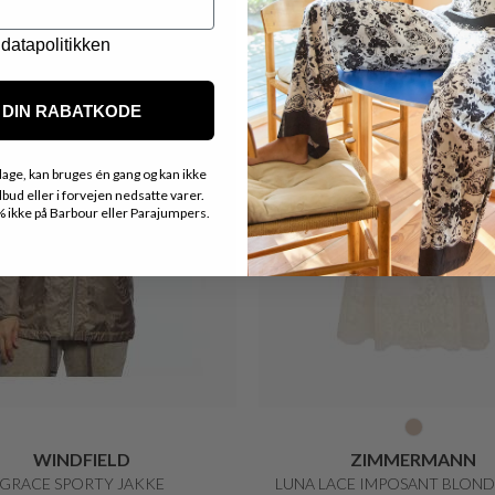
datapolitikken
DIN RABATKODE
age, kan bruges én gang og kan ikke
ud eller i forvejen nedsatte varer.
ikke på Barbour eller Parajumpers.
LOVE AND DIVINE
LEVETÉ ROOM
INERET OVERSIZED SKJORTE
RANDY 1 KLASISK KJOL
DKK 599,-
DKK 300,-
DKK 899,-
DKK 539,40
50%