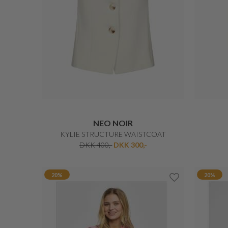
JOSEPH RIBKOFF
CHARMANT KORT BOLERO
DKK 1.599,-
DKK 1.279,20
20%
30%