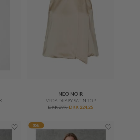
PART TWO
TE BLUSE
BOTILLA FEMININ SKJORTE
DKK 499,-
DKK 399,20
30%