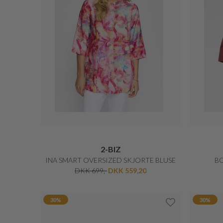
BY MALENE BIRGER
MARCIELLE MAXI KJOLE
DKK 1.400,-
DKK 1.120,-
20%
25%