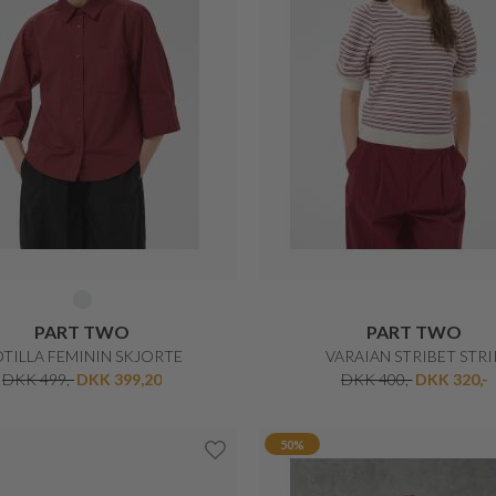
BY MALENE BIRGER
2-BIZ
PINLOS KAPPE BOLERO
INA SMART OVERSIZED SKJOR
DKK 1.500,-
DKK 1.050,-
DKK 699,-
DKK 559,20
30%