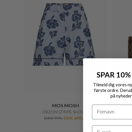
PART TWO
VARAIAN STRIBET STRIK
DKK 400,-
DKK 320,-
SPAR 10%
50%
50%
Tilmeld dig vores n
første ordre. Derud
på nyheder
Navn
Email