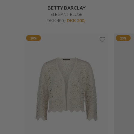
BETTY BARCLAY
SOMMER TOP
DKK 300,-
DKK 240,-
25%
25%