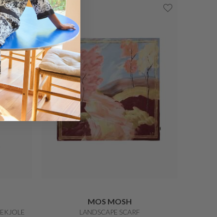
WINDFIELD
E
GRACE SPORTY JAKKE
DKK 999,-
DKK 799,20
20%