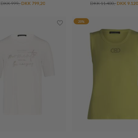
MOS MOSH
BETTY BARCLAY
LANDSCAPE SCARF
ELEGANT BLUSE
DKK 399,-
DKK 279,30
DKK 400,-
DKK 200,-
20%