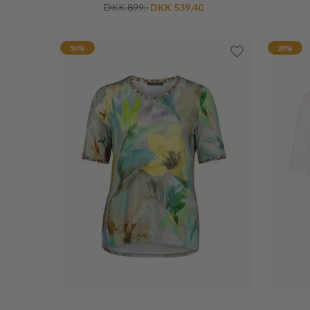
ZIMMERMANN
LUNA LACE IMPOSANT BLONDEKJOLE
DKK 11.400,-
DKK 9.120,-
20%
41%