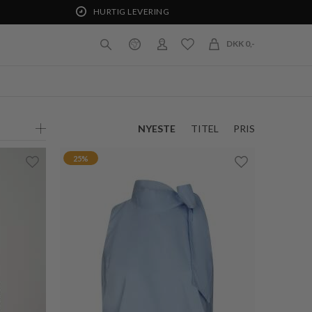
40%
LEVETÉ ROOM
KE
REMY BUKSER