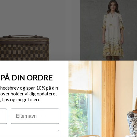
NEO NOIR
MOS MOSH
VEDA DRAPY SATIN TOP
OBZON STRIPE SHORT
DKK 299,-
DKK 224,25
DKK 999,-
DKK 699,30
 PÅ DIN ORDRE
40%
yhedsbrev og spar 10% på din
over holder vi dig opdateret
, tips og meget mere
Efternavn