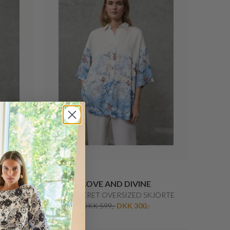
BY MALENE BIRGER
S
BAE BEAUTY SIGNATUR PRINT
DKK 2.300,-
DKK 1.610,-
20%